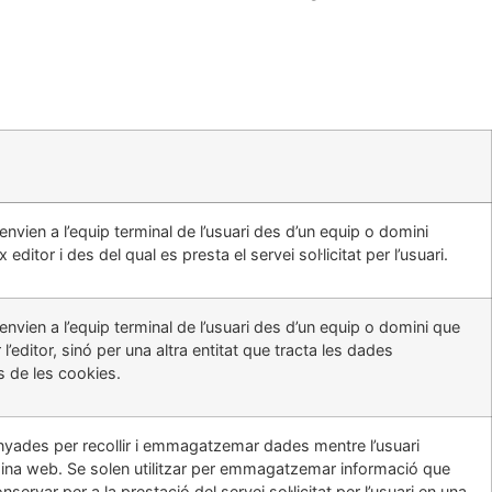
envien a l’equip terminal de l’usuari des d’un equip o domini
editor i des del qual es presta el servei sol·licitat per l’usuari.
envien a l’equip terminal de l’usuari des d’un equip o domini que
l’editor, sinó per una altra entitat que tracta les dades
s de les cookies.
nyades per recollir i emmagatzemar dades mentre l’usuari
ina web. Se solen utilitzar per emmagatzemar informació que
ervar per a la prestació del servei sol·licitat per l’usuari en una