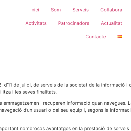
Inici
Som
Serveis
Col·labora
Activitats
Patrocinadors
Actualitat
Contacte
, d’11 de juliol, de serveis de la societat de la informació
tza i les seves finalitats.
 que emmagatzemen i recuperen informació quan navegues. L
egació d’un usuari o del seu equip i, segons la informació 
portant nombrosos avantatges en la prestació de serveis inter