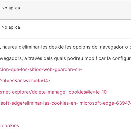
No aplica
No aplica
 haureu d’eliminar-les des de les opcions del navegador o d
vegadors, a través dels quals podreu modificar la configur
acion-que-los-sitios-web-guardan-en-
py?hl=es&answer=95647
ernet-explorer/delete-manage-
cookies#ie=ie-10
soft-edge/eliminar-las-cookies-en-
microsoft-edge-6394
S
/#cookies