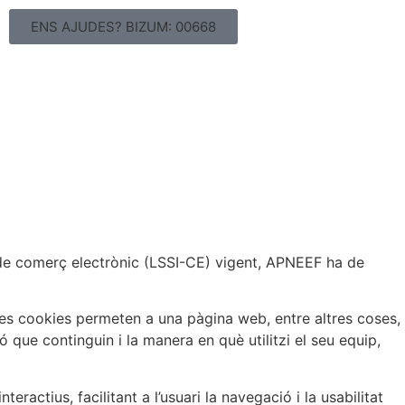
ENS AJUDES? BIZUM: 00668
 i de comerç electrònic (LSSI-CE) vigent, APNEEF ha de
es cookies permeten a una pàgina web, entre altres coses,
que continguin i la manera en què utilitzi el seu equip,
actius, facilitant a l’usuari la navegació i la usabilitat