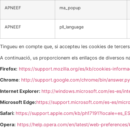
APNEEF
ma_popup
APNEEF
pll_language
Tingueu en compte que, si accepteu les cookies de tercers,
A continuació, us proporcionem els enllaços de diversos na
Firefox:
https://support.mozilla.org/es/kb/cookies-inform
Chrome
:
http://support.google.com/chrome/bin/answer.
Internet Explorer:
http://windows.microsoft.com/es-es/int
Microsoft Edge:
https://support.microsoft.com/es-es/micro
Safari:
https://support.apple.com/kb/ph17191?locale=es_E
Opera:
https://help.opera.com/en/latest/web-preferences